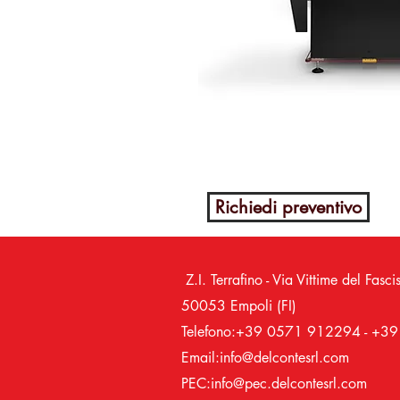
Richiedi preventivo
Z.I. Terrafino - Via Vittime del 
50053 Empoli (FI)
Telefono:+39 0571 912294 - +
Email:
info@delcontesrl.com
PEC:
info@pec.delcontesrl.com