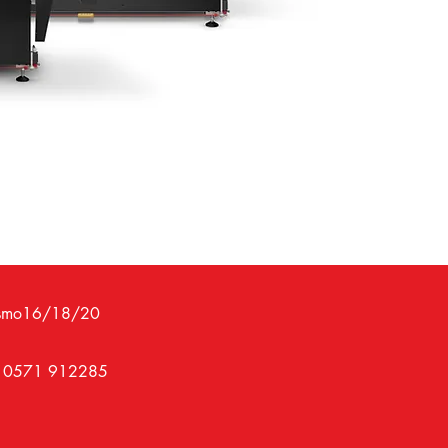
3D con s
Stamp
di qu
Effet
valo
Perso
volum
Dispo
confi
azie
Scarica 
Fascismo16/18/20
39 0571 912285