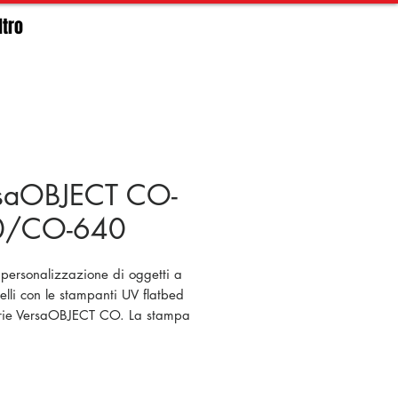
ltro
saOBJECT CO-
0/CO-640
 personalizzazione di oggetti a
velli con le stampanti UV flatbed
erie VersaOBJECT CO. La stampa
ale non è mai stata così versatile
ie CO è la soluzione perfetta per
izzare pannelli, oggetti con
e fino a 200 mm e persino oggetti