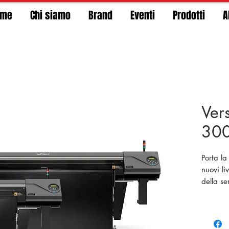
ome
Chi siamo
Brand
Eventi
Prodotti
A
Ver
30
Porta la
nuovi li
della s
UV digit
e la ser
personal
spessor