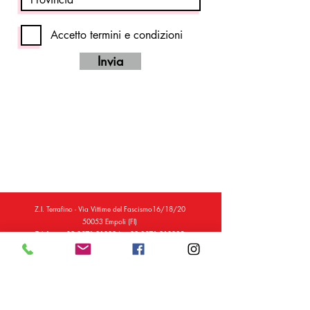
Accetto termini e condizioni
Invia
Z.I. Terrafino - Via Vittime del Fascismo16/18/20
50053 Empoli (FI)
Telefono:
+39 0571 912294
-
+39 0571 912285
Email:
info@delcontesrl.com
PEC:
info@pec.delcontesrl.com
P.I. 05340520484