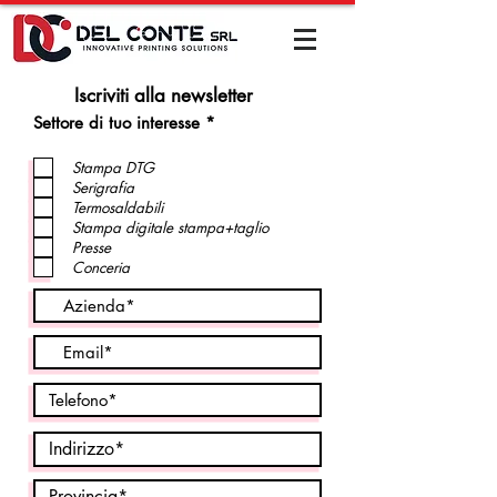
Iscriviti alla newsletter
O
Settore di tuo interesse
*
b
l
Stampa DTG
i
Serigrafia
g
a
Termosaldabili
t
Stampa digitale stampa+taglio
o
Presse
i
Conceria
r
e