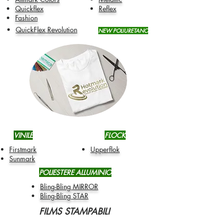
Quickflex
Reflex
Fashion
QuickFlex Revolution
NEW POLIURETANO
VINILE
FLOCK
Firstmark
Upperflok
Sunmark
POLIESTERE ALLUMINIO
Bling-Bling MIRROR
Bling-Bling STAR
FILMS STAMPABILI