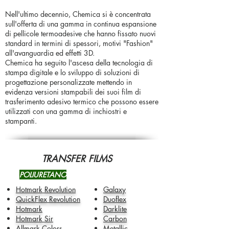
Nell'ultimo decennio, Chemica si è concentrata
sull'offerta di una gamma in continua espansione
di pellicole termoadesive che hanno fissato nuovi
standard in termini di spessori, motivi "Fashion"
all'avanguardia ed effetti 3D.
Chemica ha seguito l'ascesa della tecnologia di
stampa digitale e lo sviluppo di soluzioni di
progettazione personalizzate mettendo in
evidenza versioni stampabili dei suoi film di
trasferimento adesivo termico che possono essere
utilizzati con una gamma di inchiostri e
stampanti.
TRANSFER FILMS
POLIURETANO
Hotmark Revolution
Galaxy
QuickFlex Revolution
Duoflex
Hotmark
Darklite
Hotmark Sir
Carbon
Allmark Colors
Metallic