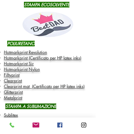
STAMPA ECOSOLVENTE
POLIURETANO
Hotmarkprint Revolution
Hotmarkprint (Certificato per HP latex inks)
Hotmarkprint Sir
Hotmarkprint Nylon
Fiftyprint
Clearprint
Clearprint mat
(Certificato per HP latex inks)
Glitterprint
Metalprint
STAMPA A SUBLIMAZIONE
Sublitex
Subliflok
VINILE