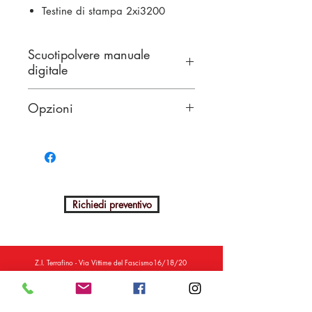
Testine di stampa 2xi3200
Software RIP NANODIY
risoluzione 720×2400
Scuotipolvere manuale
velocità di stampa 4-5m2/h
digitale
miscelatore di inchiostro bianco
circolazione dell'inchiostro
2 zone di riscaldamento
Opzioni
bianco
Schermata semplice
sensore di stato dell'inchiostro
scheda di
-Tavolo per stampante
bianco con segnale
preriscaldamento
-Tavolo per shaker
Scuotitore digitale con funzioni
manuali
riavvolgitore
Richiedi preventivo
Z.I. Terrafino - Via Vittime del Fascismo16/18/20
50053 Empoli (FI)
Telefono:
+39 0571 912294
-
+39 0571 912285
Email:
info@delcontesrl.com