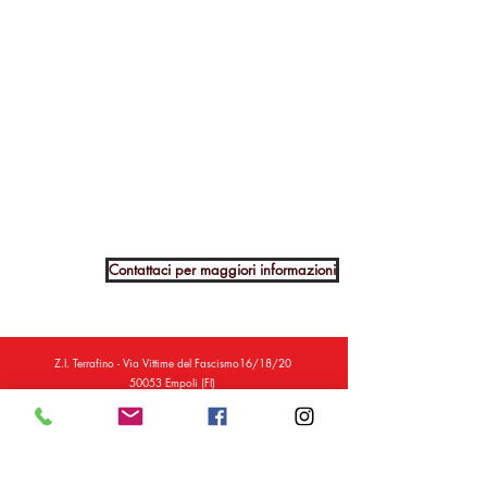
Contattaci per maggiori informazioni
Z.I. Terrafino - Via Vittime del Fascismo16/18/20
50053 Empoli (FI)
Telefono:
+39 0571 912294
-
+39 0571 912285
Email:
info@delcontesrl.com
PEC:
info@pec.delcontesrl.com
P.I. 05340520484